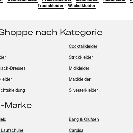
Traumkleider
•
Wickelkleider
 Shoppe nach Kategorie
Cocktailkleider
ider
Strickkleider
-Black-Dresses
Midikleider
kleider
Maxikleider
chtskleidung
Silvesterkleider
p-Marke
ield
Bang & Olufsen
 Laufschuhe
Carpisa