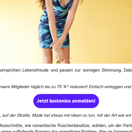
l versprühen Lebensfreude und passen zur sonnigen Stimmung. Dabe
nsere Mitglieder täglich bis zu 75 %* reduziert! Einfach einloggen u
Jetzt kostenlos anmelden!
t, auf der Straße, Mode hat etwas mit Ideen zu tun, mit der Art wie wi
 Ausschnitte, wie romantische Rüschenbesätze, wählen, um der Partie
seine auffallende Präsenz das eigentliche Problem. Wer im Gegensatz