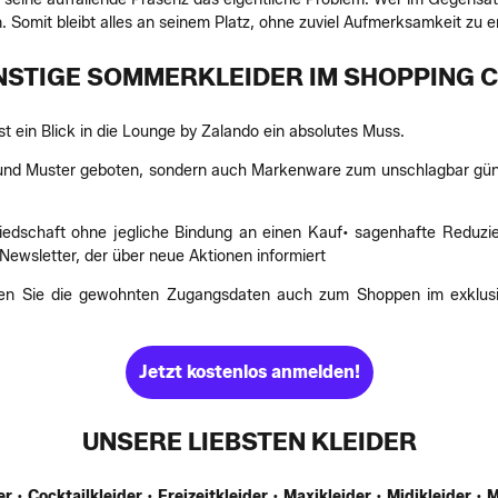
. Somit bleibt alles an seinem Platz, ohne zuviel Aufmerksamkeit zu e
STIGE SOMMERKLEIDER IM SHOPPING 
 ein Blick in die Lounge by Zalando ein absolutes Muss.
e und Muster geboten, sondern auch Markenware zum unschlagbar günst
gliedschaft ohne jegliche Bindung an einen Kauf• sagenhafte Reduzi
ewsletter, der über neue Aktionen informiert
können Sie die gewohnten Zugangsdaten auch zum Shoppen im exklus
Jetzt kostenlos anmelden!
UNSERE LIEBSTEN KLEIDER
er
•
Cocktailkleider
•
Freizeitkleider
•
Maxikleider
•
Midikleider
•
M