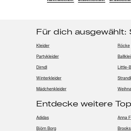
Für dich ausgewählt:
Kleider
Röcke
Partykleider
Ballkle
Dirndl
Little
Winterkleider
Strand
Mädchenkleider
Weihna
Entdecke weitere To
Adidas
Anna F
Björn Borg
Brooks