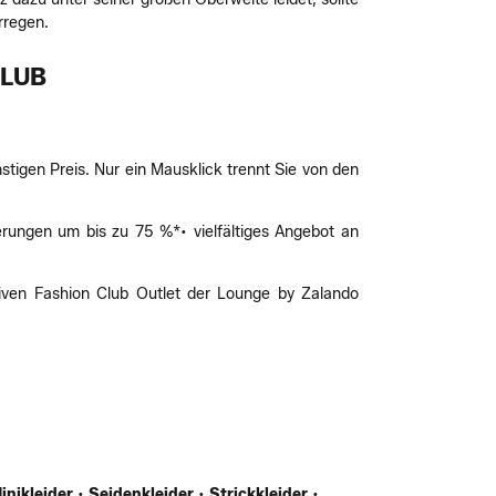
rregen.
CLUB
igen Preis. Nur ein Mausklick trennt Sie von den
erungen um bis zu 75 %*• vielfältiges Angebot an
iven Fashion Club Outlet der Lounge by Zalando
inikleider
•
Seidenkleider
•
Strickkleider
•