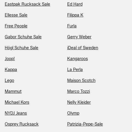
Eastpak Rucksack Sale
Ed Hard
Ellesse Sale
Filippa K
Free People
Furla
Gabor Schuhe Sale
Gerry Weber
Högl Schuhe Sale
iDeal of Sweden
Joop!
Kangaroos
Kappa
La Perla
Lego
Maison Scotch
Mammut
Marco Tozzi
Michael Kors
Nelly Kleider
NYDJ Jeans
Olymp
Osprey Rucksack
Patrizia-Pepe-Sale