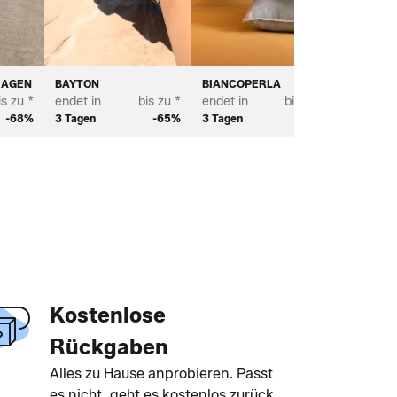
HAGEN
BAYTON
BIANCOPERLA
SCOTT 
is zu *
endet in
bis zu *
endet in
bis zu *
endet in
-68%
3 Tagen
-65%
3 Tagen
-70%
2 Tagen
Kostenlose
Rückgaben
Alles zu Hause anprobieren. Passt
es nicht, geht es kostenlos zurück.