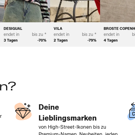
DESIGUAL
VILA
BROSTE COPEN
endet in
bis zu *
endet in
bis zu *
endet in
b
3 Tagen
-70%
2 Tagen
-79%
4 Tagen
en?
Deine
r
Lieblingsmarken
von High-Street-Ikonen bis zu
Premium-Namen. Neuheiten, jeden