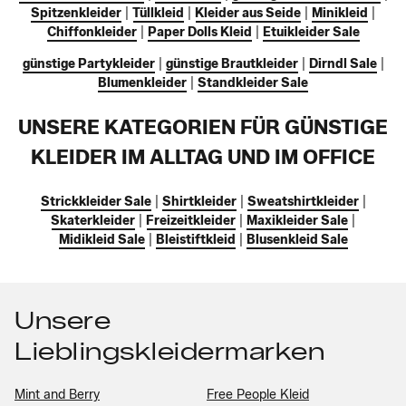
Spitzenkleider
|
Tüllkleid
|
Kleider aus Seide
|
Minikleid
|
Chiffonkleider
|
Paper Dolls Kleid
|
Etuikleider Sale
günstige Partykleider
|
günstige Brautkleider
|
Dirndl Sale
|
Blumenkleider
|
Standkleider Sale
UNSERE KATEGORIEN FÜR GÜNSTIGE
KLEIDER IM ALLTAG UND IM OFFICE
Strickkleider Sale
|
Shirtkleider
|
Sweatshirtkleider
|
Skaterkleider
|
Freizeitkleider
|
Maxikleider Sale
|
Midikleid Sale
|
Bleistiftkleid
|
Blusenkleid Sale
Unsere
Lieblingskleidermarken
Mint and Berry
Free People Kleid