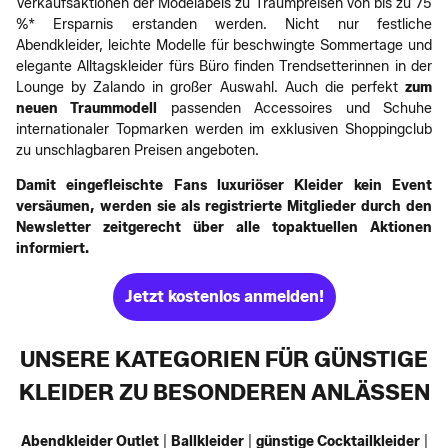
Verkaufsaktionen der Modelabels zu Traumpreisen von bis zu 75
%* Ersparnis erstanden werden. Nicht nur festliche
Abendkleider, leichte Modelle für beschwingte Sommertage und
elegante Alltagskleider fürs Büro finden Trendsetterinnen in der
Lounge by Zalando in großer Auswahl. Auch die perfekt
zum
neuen Traummodell
passenden Accessoires und Schuhe
internationaler Topmarken werden im exklusiven Shoppingclub
zu unschlagbaren Preisen angeboten.
Damit eingefleischte Fans luxuriöser Kleider kein Event
versäumen, werden sie als registrierte Mitglieder durch den
Newsletter zeitgerecht über alle topaktuellen Aktionen
informiert.
Jetzt kostenlos anmelden!
UNSERE KATEGORIEN FÜR GÜNSTIGE
KLEIDER ZU BESONDEREN ANLÄSSEN
Abendkleider Outlet
|
Ballkleider
|
günstige Cocktailkleider
|