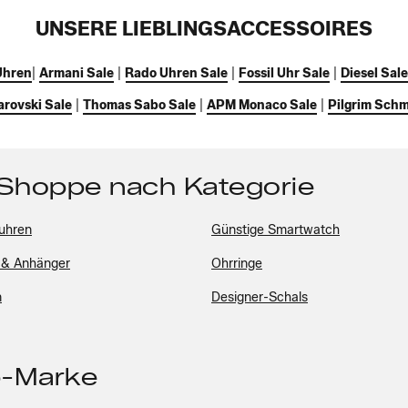
UNSERE LIEBLINGSACCESSOIRES
Uhren
|
Armani Sale
|
Rado Uhren Sale
|
Fossil Uhr Sale
|
Diesel Sale
rovski Sale
|
Thomas Sabo Sale
|
APM Monaco Sale
|
Pilgrim Sch
 Shoppe nach Kategorie
uhren
Günstige Smartwatch
 & Anhänger
Ohrringe
n
Designer-Schals
p-Marke