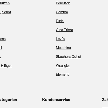
Mützen
Benetton
 pierlot
Comma
Furla
Gina Tricot
oss
Levi's
ll
Moschino
k
Skechers Outlet
Hilfiger
Wrangler
Element
ategorien
Kundenservice
Za