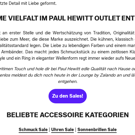
etzte Detail mit Liebe geformt.
E VIELFALT IM PAUL HEWITT OUTLET E
t an erster Stelle und die Wertschätzung von Tradition, Originalitä
Liebe zum Meer, die diese Marke auszeichnet. Die kühnen, klassisch 
litätsstandard legen. Die Liebe zu lebendigen Farben und einem mari
nd Armbänder. Das macht jedes Schmuckstück zu einem zeitlosen Kla
yle und ein Ring in eleganter Wellenform regt immer wieder aufs Ne
imen Touch und hole dir bei Paul Hewitt edle Qualität nach Hause 
los meldest du dich noch heute in der Lounge by Zalando an und läss
entgehen.
Zu den Sales!
BELIEBTE ACCESSOIRE KATEGORIEN
Schmuck Sale
|
Uhren Sale
|
Sonnenbrillen Sale