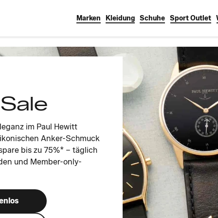
Marken
Kleidung
Schuhe
Sport Outlet
 Sale
Eleganz im Paul Hewitt
n, ikonischen Anker-Schmuck
are bis zu 75%* – täglich
lden und Member-only-
enlos