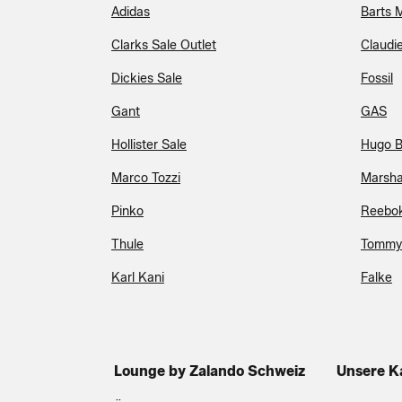
Adidas
Barts 
Clarks Sale Outlet
Claudie
Dickies Sale
Fossil
Gant
GAS
Hollister Sale
Hugo B
Marco Tozzi
Marsha
Pinko
Reebo
Thule
Tommy 
Karl Kani
Falke
Lounge by Zalando Schweiz
Unsere K