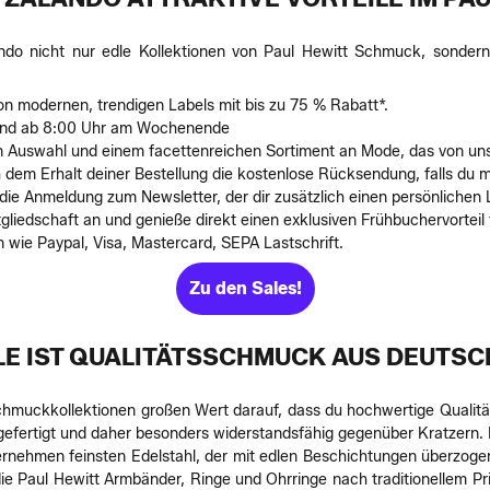
ndo nicht nur edle Kollektionen von Paul Hewitt Schmuck, sondern
on modernen, trendigen Labels mit bis zu 75 % Rabatt*.
 und ab 8:00 Uhr am Wochenende
en Auswahl und einem facettenreichen Sortiment an Mode, das von u
 dem Erhalt deiner Bestellung die kostenlose Rücksendung, falls du mi
die Anmeldung zum Newsletter, der dir zusätzlich einen persönliche
gliedschaft an und genieße direkt einen exklusiven Frühbuchervorteil 
ie Paypal, Visa, Mastercard, SEPA Lastschrift.
Zu den Sales!
ALE IST QUALITÄTSSCHMUCK AUS DEUTS
Schmuckkollektionen großen Wert darauf, dass du hochwertige Qualitä
gefertigt und daher besonders widerstandsfähig gegenüber Kratzern. E
ehmen feinsten Edelstahl, der mit edlen Beschichtungen überzogen
 Paul Hewitt Armbänder, Ringe und Ohrringe nach traditionellem Prinz