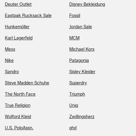
Deuter Outlet
Disney Bekleidung
Eastpak Rucksack Sale
Fossil
Hunkemöller
Jordan Sale
Karl Lagerfeld
MCM
Mexx
Michael Kors
Nike
Patagonia
Sandro
Sisley Kleider
Steve Madden Schuhe
Superdry
The North Face
Triumph
True Religion
Uniq
Wolford Kleid
Zwillingsherz
U.S. PoloAssn.
ghd