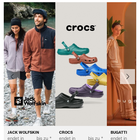
Vorherige
Weiter
JACK WOLFSKIN
CROCS
BUGATTI
endet in
bis zu *
endet in
bis zu *
endet in