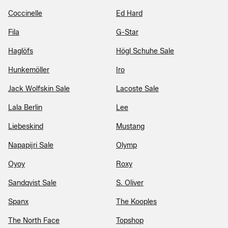
Coccinelle
Ed Hard
Fila
G-Star
Haglöfs
Högl Schuhe Sale
Hunkemöller
Iro
Jack Wolfskin Sale
Lacoste Sale
Lala Berlin
Lee
Liebeskind
Mustang
Napapijri Sale
Olymp
Oyoy
Roxy
Sandqvist Sale
S. Oliver
Spanx
The Kooples
The North Face
Topshop