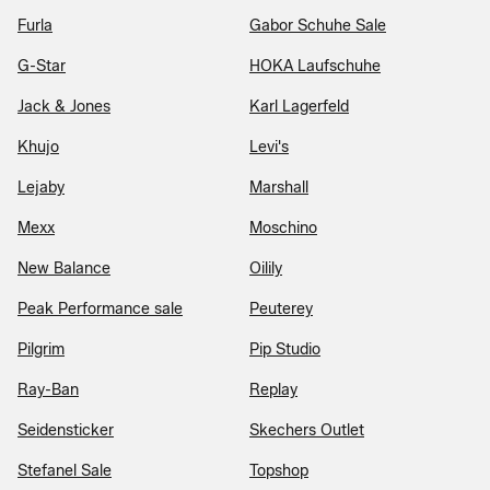
Furla
Gabor Schuhe Sale
G-Star
HOKA Laufschuhe
Jack & Jones
Karl Lagerfeld
Khujo
Levi's
Lejaby
Marshall
Mexx
Moschino
New Balance
Oilily
Peak Performance sale
Peuterey
Pilgrim
Pip Studio
Ray-Ban
Replay
Seidensticker
Skechers Outlet
Stefanel Sale
Topshop