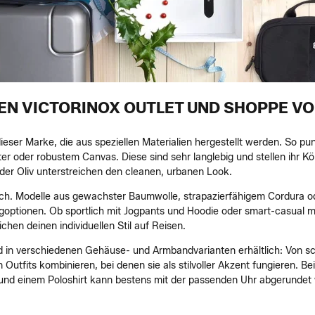
EN VICTORINOX OUTLET UND SHOPPE VO
l dieser Marke, die aus speziellen Materialien hergestellt werden. So 
r oder robustem Canvas. Diese sind sehr langlebig und stellen ihr Kö
er Oliv unterstreichen den cleanen, urbanen Look.
sch. Modelle aus gewachster Baumwolle, strapazierfähigem Cordura od
ngoptionen. Ob sportlich mit Jogpants und Hoodie oder smart-casual 
chen deinen individuellen Stil auf Reisen.
d in verschiedenen Gehäuse- und Armbandvarianten erhältlich: Von sc
n Outfits kombinieren, bei denen sie als stilvoller Akzent fungieren.
e und einem Poloshirt kann bestens mit der passenden Uhr abgerunde