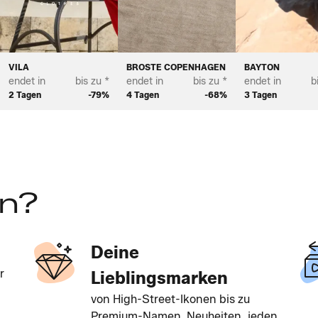
VILA
BROSTE COPENHAGEN
BAYTON
endet in
bis zu *
endet in
bis zu *
endet in
b
2 Tagen
-79%
4 Tagen
-68%
3 Tagen
en?
Deine
r
Lieblingsmarken
von High-Street-Ikonen bis zu
Premium-Namen. Neuheiten, jeden