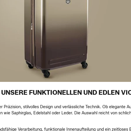
 UNSERE FUNKTIONELLEN UND EDLEN VI
r Präzision, stilvolles Design und verlässliche Technik. Ob elegante
 wie Saphirglas, Edelstahl oder Leder. Die Auswahl reicht von schlic
ndsfähige Verarbeitung, funktionale Innenaufteilung und ein zeitloses