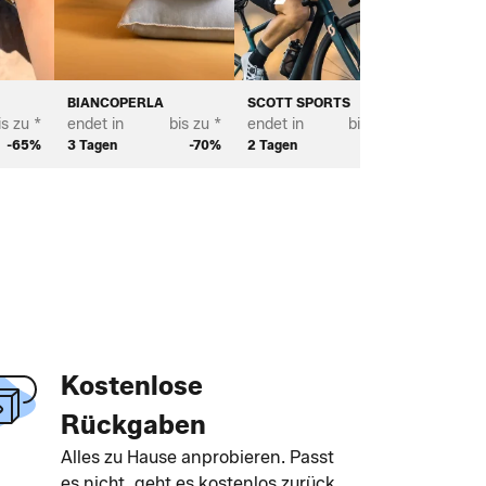
BIANCOPERLA
SCOTT SPORTS
PROFUO
is zu *
endet in
bis zu *
endet in
bis zu *
endet in
-65%
3 Tagen
-70%
2 Tagen
-66%
2 Tagen
Kostenlose
Rückgaben
Alles zu Hause anprobieren. Passt
es nicht, geht es kostenlos zurück.