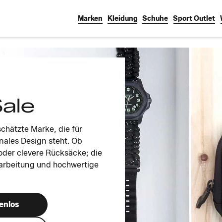
Marken
Kleidung
Schuhe
Sport Outlet
Sale
schätzte Marke, die für
onales Design steht. Ob
r oder clevere Rücksäcke; die
arbeitung und hochwertige
enlos