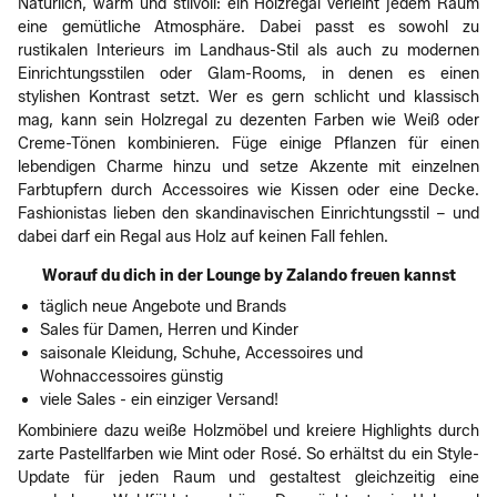
Natürlich, warm und stilvoll: ein Holzregal verleiht jedem Raum
eine gemütliche Atmosphäre. Dabei passt es sowohl zu
rustikalen Interieurs im Landhaus-Stil als auch zu modernen
Einrichtungsstilen oder Glam-Rooms, in denen es einen
stylishen Kontrast setzt. Wer es gern schlicht und klassisch
mag, kann sein Holzregal zu dezenten Farben wie Weiß oder
Creme-Tönen kombinieren. Füge einige Pflanzen für einen
lebendigen Charme hinzu und setze Akzente mit einzelnen
Farbtupfern durch Accessoires wie Kissen oder eine Decke.
Fashionistas lieben den skandinavischen Einrichtungsstil – und
dabei darf ein Regal aus Holz auf keinen Fall fehlen.
Worauf du dich in der Lounge by Zalando freuen kannst
täglich neue Angebote und Brands
Sales für Damen, Herren und Kinder
saisonale Kleidung, Schuhe, Accessoires und
Wohnaccessoires günstig
viele Sales - ein einziger Versand!
Kombiniere dazu weiße Holzmöbel und kreiere Highlights durch
zarte Pastellfarben wie Mint oder Rosé. So erhältst du ein Style-
Update für jeden Raum und gestaltest gleichzeitig eine