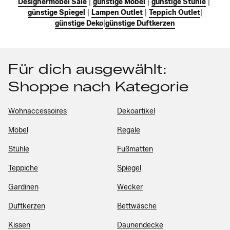
Designermöbel Sale
|
günstige Möbel
|
günstige Stühle
|
günstige Spiegel
|
Lampen Outlet
|
Teppich Outlet
|
günstige Deko
|
günstige Duftkerzen
Für dich ausgewählt:
Shoppe nach Kategorie
Wohnaccessoires
Dekoartikel
Möbel
Regale
Stühle
Fußmatten
Teppiche
Spiegel
Gardinen
Wecker
Duftkerzen
Bettwäsche
Kissen
Daunendecke