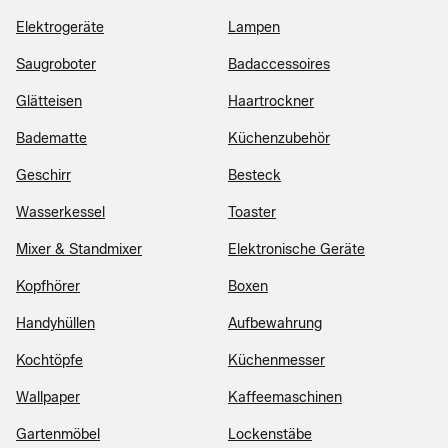
Elektrogeräte
Lampen
Saugroboter
Badaccessoires
Glätteisen
Haartrockner
Badematte
Küchenzubehör
Geschirr
Besteck
Wasserkessel
Toaster
Mixer & Standmixer
Elektronische Geräte
Kopfhörer
Boxen
Handyhüllen
Aufbewahrung
Kochtöpfe
Küchenmesser
Wallpaper
Kaffeemaschinen
Gartenmöbel
Lockenstäbe