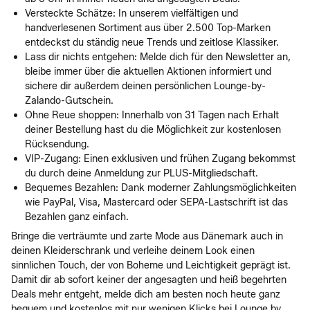
Versteckte Schätze: In unserem vielfältigen und
handverlesenen Sortiment aus über 2.500 Top-Marken
entdeckst du ständig neue Trends und zeitlose Klassiker.
Lass dir nichts entgehen: Melde dich für den Newsletter an,
bleibe immer über die aktuellen Aktionen informiert und
sichere dir außerdem deinen persönlichen Lounge-by-
Zalando-Gutschein.
Ohne Reue shoppen: Innerhalb von 31 Tagen nach Erhalt
deiner Bestellung hast du die Möglichkeit zur kostenlosen
Rücksendung.
VIP-Zugang: Einen exklusiven und frühen Zugang bekommst
du durch deine Anmeldung zur PLUS-Mitgliedschaft.
Bequemes Bezahlen: Dank moderner Zahlungsmöglichkeiten
wie PayPal, Visa, Mastercard oder SEPA-Lastschrift ist das
Bezahlen ganz einfach.
Bringe die verträumte und zarte Mode aus Dänemark auch in
deinen Kleiderschrank und verleihe deinem Look einen
sinnlichen Touch, der von Boheme und Leichtigkeit geprägt ist.
Damit dir ab sofort keiner der angesagten und heiß begehrten
Deals mehr entgeht, melde dich am besten noch heute ganz
bequem und kostenlos mit nur wenigen Klicks bei Lounge by