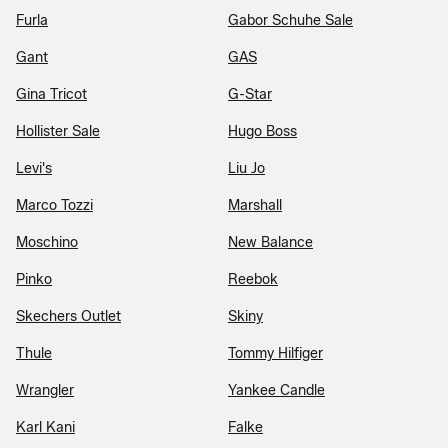
Furla
Gabor Schuhe Sale
Gant
GAS
Gina Tricot
G-Star
Hollister Sale
Hugo Boss
Levi's
Liu Jo
Marco Tozzi
Marshall
Moschino
New Balance
Pinko
Reebok
Skechers Outlet
Skiny
Thule
Tommy Hilfiger
Wrangler
Yankee Candle
Karl Kani
Falke