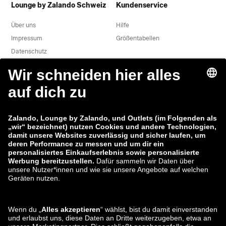
Lounge by Zalando Schweiz
Kundenservice
Über uns
Hilfe
Impressum
Größentabellen
Datenschutz
Datenverarbeitung
AGB
Widerruf
Karriere
Sicherheitslücke melden
Produktsicherheit
Zalando-Gruppe
Zahlungsmethoden
Zalando
ABOUT YOU