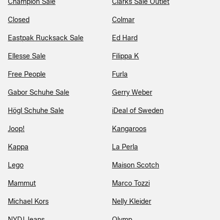
Champion Sale
Clarks Sale Outlet
Closed
Colmar
Eastpak Rucksack Sale
Ed Hard
Ellesse Sale
Filippa K
Free People
Furla
Gabor Schuhe Sale
Gerry Weber
Högl Schuhe Sale
iDeal of Sweden
Joop!
Kangaroos
Kappa
La Perla
Lego
Maison Scotch
Mammut
Marco Tozzi
Michael Kors
Nelly Kleider
NYDJ Jeans
Olymp