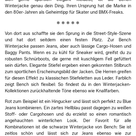
Winterjacke genau dein Ding. Ihren Ursprung hat die Marke in
den 80er-Jahren als Geheimtipp für Skater und BMX-Freaks.
❄ ❄ ❄ ❄ ❄
Von dort aus schaffte sie den Sprung in die Street-Style-Szene
und hat dort seitdem einen festen Platz. Zur Bench
Winterjacke passen Jeans, aber auch lässige Cargo-Hosen und
Baggy Pants. Wenn es zu kühl für Sneaker wird, greifst du zu
robusten Schnürboots, die gerne mit kuschligem Fell gefüttert
sein dürfen. Elegante Stiefel ergeben einen gekonnten Stilbruch
zum sportlichen Erscheinungsbild der Jacken. Die Herren greifen
für diesen Effekt zu klassischen Stiefeletten aus Leder. Farblich
zeigt Bench sich flexibel: So findest du in den Winterjacken-
Kollektionen zurückhaltende Töne ebenso wie Knallfarben.
Rot zum Beispiel ist ein Hingucker und lässt sich perfekt zu Blue
Jeans kombinieren. Ein zartes Hellblau passt dagegen zu weißen
Stoff- oder Cargohosen und du erzielst so einen romantisch
angehauchten winterlichen Look. Der Favorit für alle
Kombinationen ist die schwarze Winterjacke von Bench: Sie ist
zeitlos schön und lässt sich zur Jeans ebenso wie zur