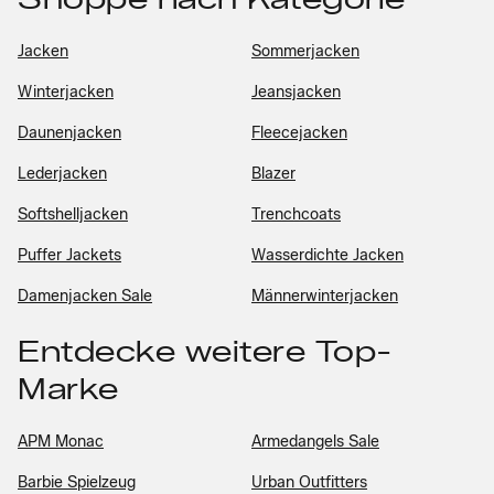
Jacken
Sommerjacken
Winterjacken
Jeansjacken
Daunenjacken
Fleecejacken
Lederjacken
Blazer
Softshelljacken
Trenchcoats
Puffer Jackets
Wasserdichte Jacken
Damenjacken Sale
Männerwinterjacken
Entdecke weitere Top-
Marke
APM Monac
Armedangels Sale
Barbie Spielzeug
Urban Outfitters