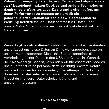
zalando-prive.es
zalando-lounge.cz
zalando-lounge.lt
zalando-lounge.sk
zalando-lounge.ro
zalando-lounge.hr
zalando-lounge.si
zalando-lounge.hu
zalando-lounge.lu
zalando-lounge.ee
zalando-lounge.lv
zalando-lounge.no
Sie finden uns
auch bei
Facebook
Instagram
*Im Vergleich zur
unverbindlichen Preisempfehlung
.