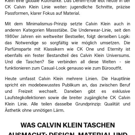
Klein eine globale Kultmarke. Das Denim-Erbe lebt heute in der
CK Calvin Klein Linie weiter: jugendliche Schnitte, präzise
Passformen, klarer Fokus auf Material.
Mit dem Minimalismus-Prinzip setzte Calvin Klein auch in
anderen Kategorien Massstäbe. Die Underwear-Linie, seit den
1980er Jahren ein weltweiter Bestseller, folgt derselben Logik:
das Notwendige so sorgfältig wie möglich umsetzen. Die
Parfümsparte mit Klassikern wie CK One und Eternity ist
ebenfalls ein fester Bestandteil des Calvin Klein Universums.
Und die Taschen? Sie verbinden all diese Welten - sie
funktionieren zum Casual-Look genauso wie zum Bürooutfit.
Heute umfasst Calvin Klein mehrere Linien. Die Hauptlinie
spricht ein modebewusstes Publikum an, das zwischen Beruf
und Freizeit wechselt. Daneben gibt es exklusive
Laufstegkollektionen sowie die breiter zugängliche CK Calvin
Klein Linie. Alle teilen dasselbe Grundprinzip: Qualität und
Ästhetik ohne unnötigen Lärm.
WAS CALVIN KLEIN TASCHEN